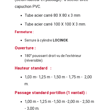
capuchon PVC.
Tube acier carré 80 X 80 x 3 mm
Tube acier carré 100 X 100 X 3 mm.
F
ermeture :
Serrure à cylindre 
LOCINOX
.
Ouverture :
180° poussant droit vu de l’extérieur 
(réversible).
Hauteur standard   :
1,03 m- 1,25 m - 1,50 m - 1,75 m -  2,00 
m.
Passage standard portillon (1 vantail) : 
1,00 m
 -
 1,25 m -1,50 m -2,00 m - 2,50 m 
- 3,00 m.