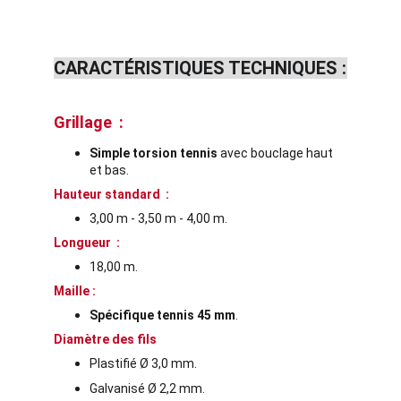
CARACTÉRISTIQUES TECHNIQUES :
Grillage  : 
Simple torsion tennis
 avec bouclage haut 
et bas.
Hauteur standard  :
3,00 m - 3,50 m - 4,00 m.
Longueur  :
18,00 m.
Maille :
Spécifique tennis 45 mm
.
Diamètre des fils 
Plastifié Ø 3,0 mm.
Galvanisé Ø 2,2 mm.