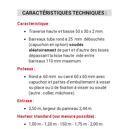
CARACTÉRISTIQUES TECHNIQUES :
Caractéristique :
Traverse haute et basse 50 x 30 x 2 mm.
Barreaux tube rond ø 25  mm  débouchés 
(capuchon en option) 
soudés 
aléatoirement
 de part et d'autre des lisses 
dépassant la lisse haute  vide entre 
barreaux 110 mm maximum.
Poteaux :
Rond ø  60 mm  ou carré 60 x 60 mm avec 
capuchon et pattes d'emboîtement à visser 
su place ou U de fixation à visser ou soudé 
(autre : collier, mâchoire).
Entraxe :
2,50 m, largeur du panneau 2,44 m.
Hauteur standard (sur mesure possible) :
1,00 m - 1,20 m - 150 m - 1,75 m - 2,00 m.